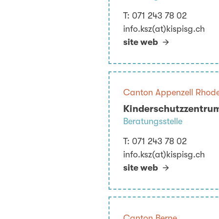
T:
071 243 78 02
info.ksz(at)kispisg.ch
site web
Canton Appenzell Rhode
Kinderschutzzentrum
Beratungsstelle
T:
071 243 78 02
info.ksz(at)kispisg.ch
site web
Canton Berne