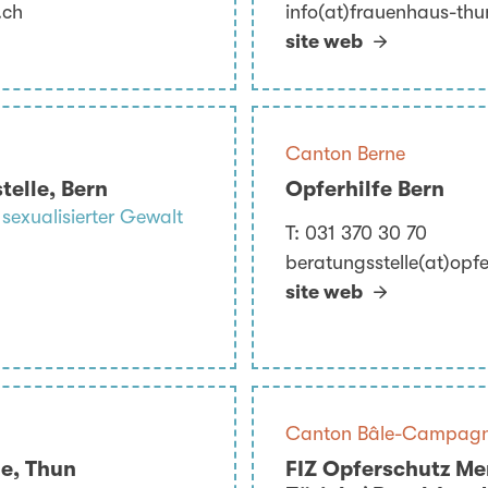
.ch
info(at)frauenhaus-thu
site web
Canton Berne
elle, Bern
Opferhilfe Bern
 sexualisierter Gewalt
T:
031 370 30 70
beratungsstelle(at)opfe
site web
Canton Bâle-Campag
le, Thun
FIZ Opferschutz M