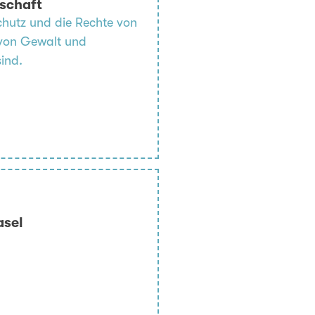
dschaft
Schutz und die Rechte von
 von Gewalt und
ind.
asel
h