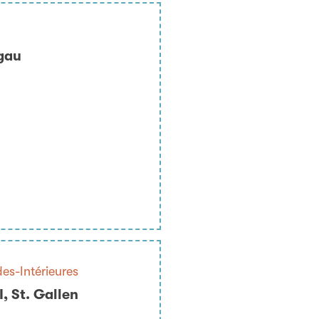
gau
es-Intérieures
, St. Gallen