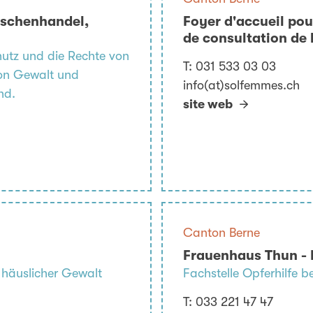
nschenhandel,
Foyer d'accueil po
de consultation de 
chutz und die Rechte von
T:
031 533 03 03
von Gewalt und
info(at)solfemmes.ch
nd.
site web
Canton Berne
Frauenhaus Thun - 
i häuslicher Gewalt
Fachstelle Opferhilfe b
T:
033 221 47 47