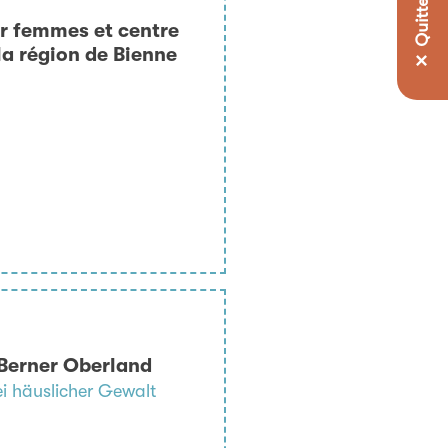
✕ Quitter la page
ur femmes et centre
la région de Bienne
Berner Oberland
ei häuslicher Gewalt