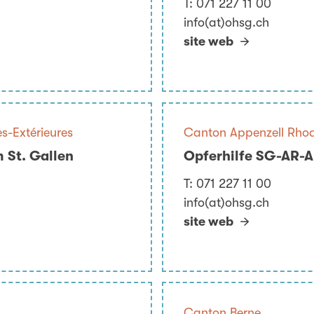
T:
071 227 11 00
info(at)ohsg.ch
site web
s-Extérieures
Canton Appenzell Rhod
 St. Gallen
Opferhilfe SG-AR-AI
T:
071 227 11 00
info(at)ohsg.ch
site web
Canton Berne