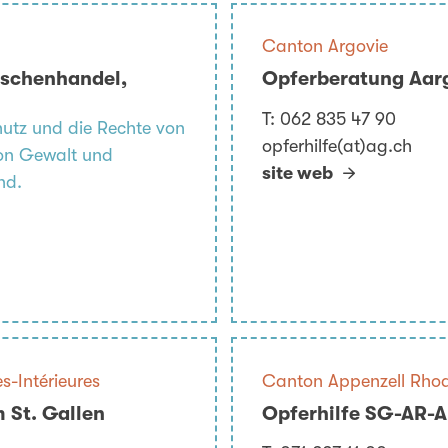
Canton Argovie
nschenhandel,
Opferberatung Aar
T:
062 835 47 90
chutz und die Rechte von
opferhilfe(at)ag.ch
von Gewalt und
site web
nd.
-Intérieures
Canton Appenzell Rhod
 St. Gallen
Opferhilfe SG-AR-AI