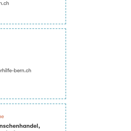
n.ch
rhilfe-bern.ch
ne
enschenhandel,