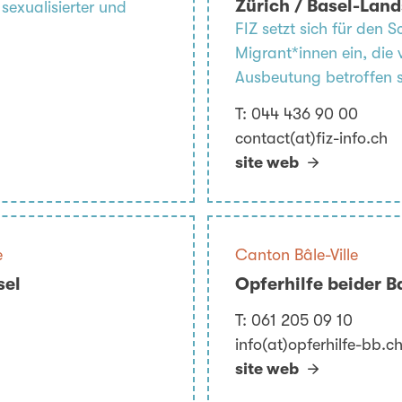
Zürich / Basel-Lan
 sexualisierter und
FIZ setzt sich für den 
Migrant*innen ein, die
Ausbeutung betroffen s
T:
044 436 90 00
contact(at)fiz-info.ch
site web
e
Canton Bâle-Ville
sel
Opferhilfe beider B
T:
061 205 09 10
info(at)opferhilfe-bb.c
site web