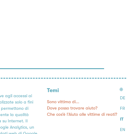
🌐
Temi
ve agli accessi ai
DE
Sono vittima di...
lizzate solo a fini
Dove posso trovare aiuto?
ci permettono di
FR
Che cos’è l’Aiuto alle vittime di reati?
ente la qualità
IT
su Internet. Il
oogle Analytics, un
EN
ei dati web di Google