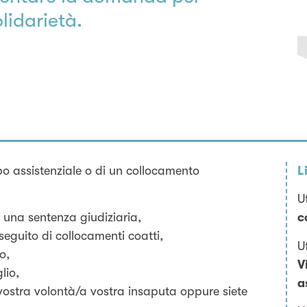
lidarietà.
po assistenziale o di un collocamento
L
U
a una sentenza giudiziaria,
c
 seguito di collocamenti coatti,
U
o,
V
lio,
a
 vostra volontà/a vostra insaputa oppure siete