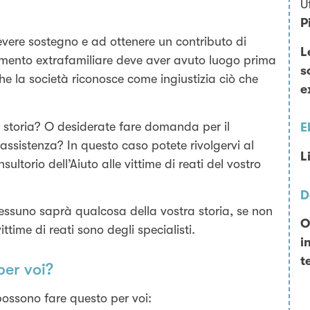
U
P
icevere sostegno e ad ottenere un contributo di
L
ocamento extrafamiliare deve aver avuto luogo prima
s
 che la società riconosce come ingiustizia ciò che
e
 storia? O desiderate fare domanda per il
E
 assistenza? In questo caso potete rivolgervi al
L
ultorio dell’Aiuto alle vittime di reati del vostro
D
essuno saprà qualcosa della vostra storia, se non
O
vittime di reati sono degli specialisti.
i
t
per voi?
 possono fare questo per voi: