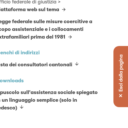
fficio federale di giustizia >
iattaforma web sul tema
egge federale sulle misure coercitive a
copo assistenziale e i collocamenti
xtrafamiliari prima del 1981
lenchi di indirizzi
✕ Esci dalla pagina
ista dei consultatori cantonali
ownloads
puscolo sull'assistenza sociale spiegato
n un linguaggio semplice (solo in
edesco)