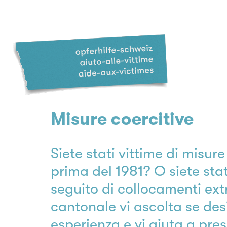
Misure coercitive
Siete stati vittime di misur
prima del 1981? O siete stati
seguito di collocamenti extr
cantonale vi ascolta se des
esperienza e vi aiuta a pr