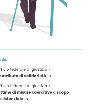
inks
fficio federale di giustizia >
ontributo di solidarietà
fficio federale di giustizia >
ittime di misure coercitive a scopo
ssistenziale