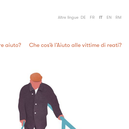
Altre lingue
DE
FR
IT
EN
RM
e aiuto?
Che cos’è l’Aiuto alle vittime di reati?